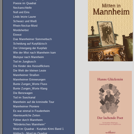
Poesie im Quadrat
Neckarschleife
Null und Eins
Linds letzte Laune
Schwarz und Weiß
Rhein-Neckar-Mord
Mordsherbst
Eiswut
Das Mannheimer Sommerbuch
Scheidung auf Kurpfälzisch
Der Untergang der Kurpfalz
Wie der Mist nach Mannheim kam
Blutspur nach Mannheim
Tod im Jungbusch
Die Kinder des Kesselflickers
Die Welt der kleinen Leute
Mannheimer Straßen
Mannheimer Erinnerungen
Bunte Zungen_Worte Fluss
Bunte Zungen_Worte Klang
Die Benzwagen
Tod im Suezkanal
Mannheim auf die kriminelle Tour
Mannheimer Pioniere
Es war einmal in Feudenheim
Abenteuerliche Zeiten
Führer durch Mannheim
"Mörderisches Mannheim"
Mord im Quadrat - Kurpfalz-Krimi Band 1
Hörbuch - Mord im Quadrat