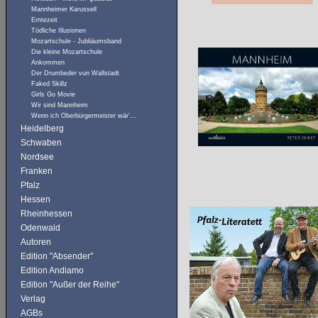
Mannheimer Karussell
Erntezeit
Tödliche Illusionen
Mozartschule - Jubliäumsband
Die kleine Mozartschule
Ankommen
Der Drumbeder vun Wallstadt
Faked Skillz
Girls Go Movie
Wir sind Mannheim
Wenn ich Oberbürgermeister wär’…
Heidelberg
Schwaben
Nordsee
Franken
Pfalz
Hessen
Rheinhessen
Odenwald
Autoren
Edition "Absender"
Edition Andiamo
Edition "Außer der Reihe"
Verlag
AGBs