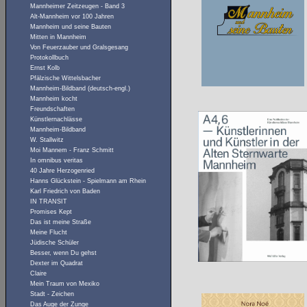
Mannheimer Zeitzeugen - Band 3
Alt-Mannheim vor 100 Jahren
Mannheim und seine Bauten
Mitten in Mannheim
Von Feuerzauber und Gralsgesang
Protokollbuch
Ernst Kolb
Pfälzische Wittelsbacher
Mannheim-Bildband (deutsch-engl.)
Mannheim kocht
Freundschaften
Künstlernachlässe
Mannheim-Bildband
W. Stallwitz
Moi Mannem - Franz Schmitt
In omnibus veritas
40 Jahre Herzogenried
Hanns Glückstein - Spielmann am Rhein
Karl Friedrich von Baden
IN TRANSIT
Promises Kept
Das ist meine Straße
Meine Flucht
Jüdische Schüler
Besser, wenn Du gehst
Dexter im Quadrat
Claire
Mein Traum von Mexiko
Stadt - Zeichen
Das Auge der Zunge