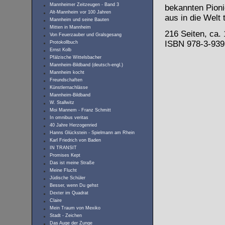
Mannheimer Zeitzeugen - Band 3
bekannten Pioni
Alt-Mannheim vor 100 Jahren
aus in die Welt 
Mannheim und seine Bauten
Mitten in Mannheim
216 Seiten, ca.
Von Feuerzauber und Gralsgesang
ISBN 978-3-939
Protokollbuch
Ernst Kolb
Pfälzische Wittelsbacher
Mannheim-Bildband (deutsch-engl.)
Mannheim kocht
Freundschaften
Künstlernachlässe
Mannheim-Bildband
W. Stallwitz
Moi Mannem - Franz Schmitt
In omnibus veritas
40 Jahre Herzogenried
Hanns Glückstein - Spielmann am Rhein
Karl Friedrich von Baden
IN TRANSIT
Promises Kept
Das ist meine Straße
Meine Flucht
Jüdische Schüler
Besser, wenn Du gehst
Dexter im Quadrat
Claire
Mein Traum von Mexiko
Stadt - Zeichen
Das Auge der Zunge