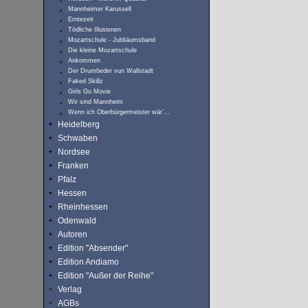
Mannheimer Karussell
Erntezeit
Tödliche Illusionen
Mozartschule - Jubliäumsband
Die kleine Mozartschule
Ankommen
Der Drumbeder vun Wallstadt
Faked Skillz
Girls Go Movie
Wir sind Mannheim
Wenn ich Oberbürgermeister wär’…
Heidelberg
Schwaben
Nordsee
Franken
Pfalz
Hessen
Rheinhessen
Odenwald
Autoren
Edition "Absender"
Edition Andiamo
Edition "Außer der Reihe"
Verlag
AGBs