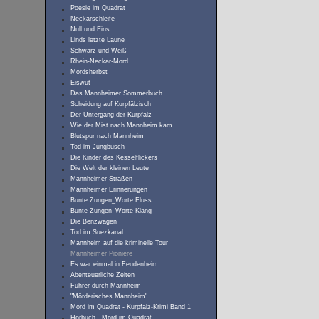
Poesie im Quadrat
Neckarschleife
Null und Eins
Linds letzte Laune
Schwarz und Weiß
Rhein-Neckar-Mord
Mordsherbst
Eiswut
Das Mannheimer Sommerbuch
Scheidung auf Kurpfälzisch
Der Untergang der Kurpfalz
Wie der Mist nach Mannheim kam
Blutspur nach Mannheim
Tod im Jungbusch
Die Kinder des Kesselflickers
Die Welt der kleinen Leute
Mannheimer Straßen
Mannheimer Erinnerungen
Bunte Zungen_Worte Fluss
Bunte Zungen_Worte Klang
Die Benzwagen
Tod im Suezkanal
Mannheim auf die kriminelle Tour
Mannheimer Pioniere
Es war einmal in Feudenheim
Abenteuerliche Zeiten
Führer durch Mannheim
"Mörderisches Mannheim"
Mord im Quadrat - Kurpfalz-Krimi Band 1
Hörbuch - Mord im Quadrat