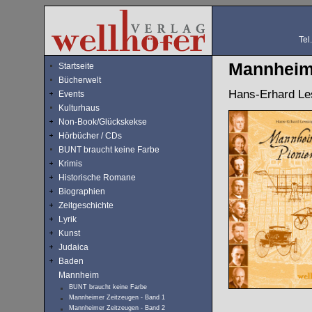
Tel
Mannheime
Startseite
Bücherwelt
Hans-Erhard Le
Events
Kulturhaus
Non-Book/Glückskekse
Hörbücher / CDs
BUNT braucht keine Farbe
Krimis
Historische Romane
Biographien
Zeitgeschichte
Lyrik
Kunst
Judaica
Baden
Mannheim
BUNT braucht keine Farbe
Mannheimer Zeitzeugen - Band 1
Mannheimer Zeitzeugen - Band 2