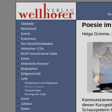
Tel
Poesie im
Startseite
Bücherwelt
Helga Grimme,
Events
Kulturhaus
Non-Book/Glückskekse
Hörbücher / CDs
BUNT braucht keine Farbe
Krimis
Historische Romane
Biographien
Zeitgeschichte
Lyrik
Plauderwelsch und Pfalzgezeter
Poesie im Quadrat
Tausend Regen
Das Auge der Zunge
Kunst
Kommunizierend,
Judaica
diesen Kurzgedi
Baden
Schauspielerin 