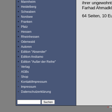
Mannheim
ihrer ungewohnt
Heidelberg
Farhad Ahmadkha
Schwaben
64 Seiten, 10 E
Nordsee
Franken
Pfalz
Hessen
Rheinhessen
Odenwald
Autoren
Edition "Absender"
Edition Andiamo
Edition "Außer der Reihe"
Verlag
AGBs
Shop
Kontakt/Impressum
Impressum
Datenschutzerklärung
<
P