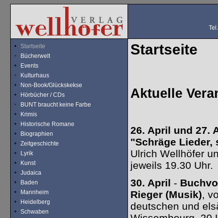
Tel
Startseite
Startseite
Bücherwelt
Events
Kulturhaus
Non-Book/Glückskekse
Aktuelle Vera
Hörbücher / CDs
BUNT braucht keine Farbe
Krimis
Historische Romane
26. April und 27. A
Biographien
"Schräge Lieder, 
Zeitgeschichte
Ulrich Wellhöfer u
Lyrik
Kunst
jeweils 19.30 Uhr.
Judaica
30. April
-
Buchvor
Baden
Mannheim
Rieger (Musik)
, v
Heidelberg
deutschen und elsä
Schwaben
Wissembourg, 20 