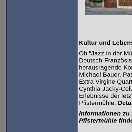
Kultur und Lebens
Ob "Jazz in der Mü
Deutsch-Französis
herausragende Kon
Michael Bauer, Pa
Extra Virgine Quar
Cynthia Jacky-Col
Erlebnisse der let
Pfistermühle.
Deta
Informationen zu 
Pfistermühle find