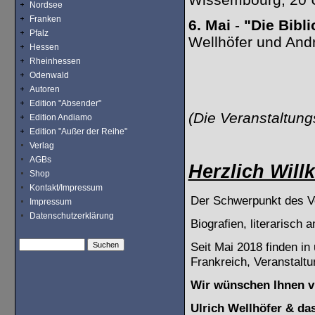
Nordsee
Franken
6. Mai
-
"Die Bibl
Pfalz
Wellhöfer und And
Hessen
Rheinhessen
Odenwald
Autoren
Edition "Absender"
(Die Veranstaltungs
Edition Andiamo
Edition "Außer der Reihe"
Verlag
AGBs
Herzlich Wil
Shop
Kontakt/Impressum
Der Schwerpunkt des Ve
Impressum
Datenschutzerklärung
Biografien, literarisch
Seit Mai 2018 finden i
Frankreich, Veranstaltu
Wir wünschen Ihnen vi
Ulrich Wellhöfer & da