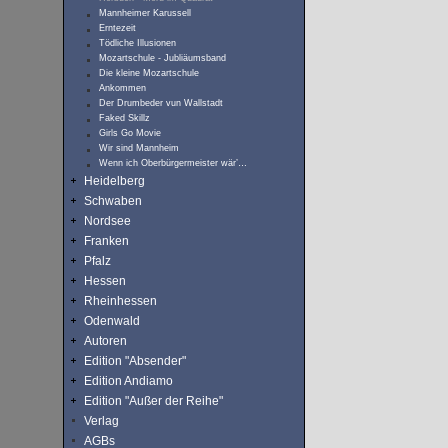
Mannheimer Karussell
Erntezeit
Tödliche Illusionen
Mozartschule - Jubliäumsband
Die kleine Mozartschule
Ankommen
Der Drumbeder vun Wallstadt
Faked Skillz
Girls Go Movie
Wir sind Mannheim
Wenn ich Oberbürgermeister wär’…
Heidelberg
Schwaben
Nordsee
Franken
Pfalz
Hessen
Rheinhessen
Odenwald
Autoren
Edition "Absender"
Edition Andiamo
Edition "Außer der Reihe"
Verlag
AGBs