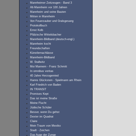
Mannheimer Zeitzeugen - Band 3
Alt-Mannheim vor 100 Jahren
Mannheim und seine Bauten
Mitten in Mannheim
Von Feuerzauber und Gralsgesang
Protokollbuch
Ernst Kolb
Pfälzische Wittelsbacher
Mannheim-Bildband (deutsch-engl.)
Mannheim kocht
Freundschaften
Künstlernachlässe
Mannheim-Bildband
W. Stallwitz
Moi Mannem - Franz Schmitt
In omnibus veritas
40 Jahre Herzogenried
Hanns Glückstein - Spielmann am Rhein
Karl Friedrich von Baden
IN TRANSIT
Promises Kept
Das ist meine Straße
Meine Flucht
Jüdische Schüler
Besser, wenn Du gehst
Dexter im Quadrat
Claire
Mein Traum von Mexiko
Stadt - Zeichen
Das Auge der Zunge