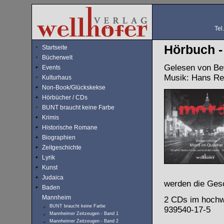
Tel
Hörbuch -
Startseite
Bücherwelt
Gelesen von Bet
Events
Musik: Hans Ref
Kulturhaus
Non-Book/Glückskekse
Hörbücher / CDs
BUNT braucht keine Farbe
Krimis
Historische Romane
Biographien
Zeitgeschichte
Lyrik
Kunst
Judaica
werden die Gesc
Baden
Mannheim
2 CDs im hochwe
BUNT braucht keine Farbe
939540-17-5
Mannheimer Zeitzeugen - Band 1
Mannheimer Zeitzeugen - Band 2