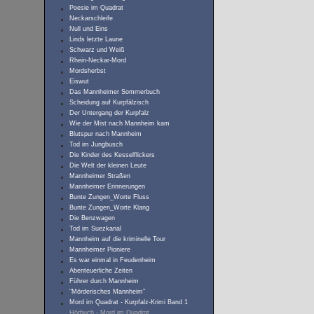
Poesie im Quadrat
Neckarschleife
Null und Eins
Linds letzte Laune
Schwarz und Weiß
Rhein-Neckar-Mord
Mordsherbst
Eiswut
Das Mannheimer Sommerbuch
Scheidung auf Kurpfälzisch
Der Untergang der Kurpfalz
Wie der Mist nach Mannheim kam
Blutspur nach Mannheim
Tod im Jungbusch
Die Kinder des Kesselflickers
Die Welt der kleinen Leute
Mannheimer Straßen
Mannheimer Erinnerungen
Bunte Zungen_Worte Fluss
Bunte Zungen_Worte Klang
Die Benzwagen
Tod im Suezkanal
Mannheim auf die kriminelle Tour
Mannheimer Pioniere
Es war einmal in Feudenheim
Abenteuerliche Zeiten
Führer durch Mannheim
"Mörderisches Mannheim"
Mord im Quadrat - Kurpfalz-Krimi Band 1
Hörbuch - Mord im Quadrat