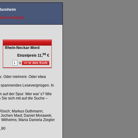
 Mannheim
efer-verlag.de
Rhein-Neckar-Mord
90
Einzelpreis 11,
€
x
he. Oder mehrere. Oder etwa
spannendes Lesevergnügen. In
n auf der Spur: Wer war´s? Wie
ie sich mit auf die Suche –
n-Rösch; Markus Guthmann;
; Jochen Mast; Daniel Morawek;
 Wilhelms; Maria Daniela Ziegler
,90