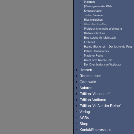
Maimont
(V)erzogen in der Pfalz
Kriegsschäden
Tod im Seminar
Rieslingleichen
Rhein-Neckar-Mord
Pfälzisch kriminelle Weihnacht
Blutworschtblues
Eine Leiche für Mohrbach
Erntezeit
Hanns Glückstein - Der lachende Poet
Pälzer Hausapothek
Magister Fuchs
Unter dem Roten Dom
Der Drumbeder vun Wallstadt
Hessen
Rheinhessen
Odenwald
Autoren
Edition "Absender"
Edition Andiamo
Edition "Außer der Reihe"
Verlag
AGBs
Shop
Kontakt/Impressum