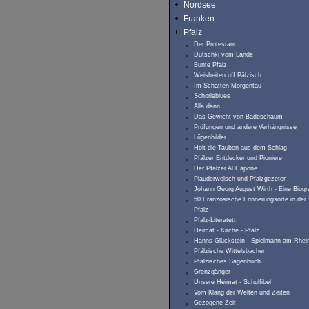
Nordsee
Franken
Pfalz
Der Protestant
Dutschki vom Lande
Bunte Pfalz
Weisheiten uff Pälzisch
Im Schatten Morgentau
Schorleblues
Alla dann ...
Das Gewicht von Badeschaum
Prüfungen und andere Verhängnisse
Lügenbilder
Holt die Tauben aus dem Schlag
Pfälzer Entdecker und Pioniere
Der Pfälzer Al Capone
Plauderwelsch und Pfalzgezeter
Johann Georg August Wirth - Eine Biogra
50 Französische Erinnerungsorte in der
Pfalz
Pfalz-Literatett
Heimat - Kirche - Pfalz
Hanns Glückstein - Spielmann am Rhei
Pfälzische Wittelsbacher
Pfälzisches Sagenbuch
Grenzgänger
Unsere Heimat - Schulfibel
Vom Klang der Welten und Zeiten
Gezogene Zeit