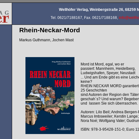
Wellhöfer Verlag, Weinbergstraße 26, 68259
Tel. 0621/7188167, Fax. 0621/7188168,
info@wellho
Rhein-Neckar-Mord
Markus Guthmann, Jochen Mast
Mord ist Mord, egal, wo er
passiert: Mannheim, Heidelberg,
Ludwigshafen, Speyer, Neustadt
... Und am Ende gibt es eine Leic
keine?
RHEIN NECKAR MORD garantiert 
25 Geschichten
sind Autoren der Region den Täter
geschah´s? Und warum? Begeben S
und lassen Sie sich überraschen.
Autoren: Lilo Beil; Andrea Berge
Marcus Imbsweiler; Kerstin Lange
Nora Noé; Wolfgang Vater; Gudrun
ISBN: 978-3-95428-151-0; Euro 11