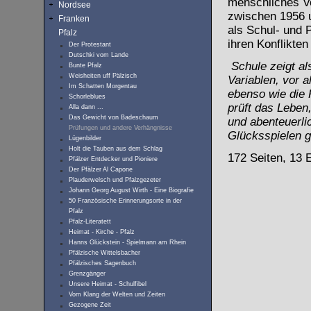
menschliches Ve
Nordsee
zwischen 1956 un
Franken
als Schul- und P
Pfalz
ihren Konflikte
Der Protestant
Dutschki vom Lande
Schule zeigt al
Bunte Pfalz
Weisheiten uff Pälzisch
Variablen, vor 
Im Schatten Morgentau
ebenso wie die 
Schorleblues
prüft das Leben,
Alla dann ...
Das Gewicht von Badeschaum
und abenteuerlic
Prüfungen und andere Verhängnisse
Glücksspielen
g
Lügenbilder
Holt die Tauben aus dem Schlag
172 Seiten, 13 
Pfälzer Entdecker und Pioniere
Der Pfälzer Al Capone
Plauderwelsch und Pfalzgezeter
Johann Georg August Wirth - Eine Biografie
50 Französische Erinnerungsorte in der
Pfalz
Pfalz-Literatett
Heimat - Kirche - Pfalz
Hanns Glückstein - Spielmann am Rhein
Pfälzische Wittelsbacher
Pfälzisches Sagenbuch
Grenzgänger
Unsere Heimat - Schulfibel
Vom Klang der Welten und Zeiten
Gezogene Zeit