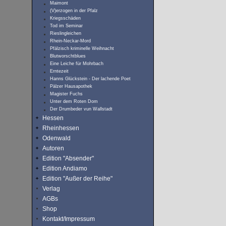
Maimont
(V)erzogen in der Pfalz
Kriegsschäden
Tod im Seminar
Rieslingleichen
Rhein-Neckar-Mord
Pfälzisch kriminelle Weihnacht
Blutworschtblues
Eine Leiche für Mohrbach
Erntezeit
Hanns Glückstein - Der lachende Poet
Pälzer Hausapothek
Magister Fuchs
Unter dem Roten Dom
Der Drumbeder vun Wallstadt
Hessen
Rheinhessen
Odenwald
Autoren
Edition "Absender"
Edition Andiamo
Edition "Außer der Reihe"
Verlag
AGBs
Shop
Kontakt/Impressum