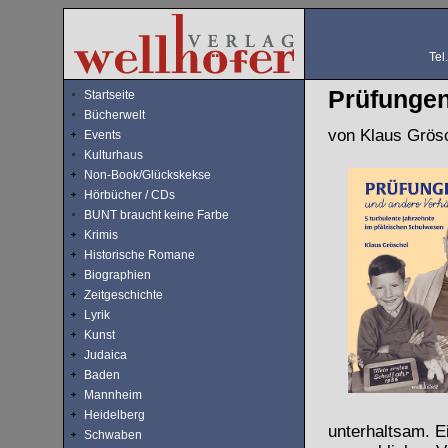
Tel
Prüfungen
Startseite
Bücherwelt
von Klaus Grös
Events
Kulturhaus
Non-Book/Glückskekse
Hörbücher / CDs
BUNT braucht keine Farbe
Krimis
Historische Romane
Biographien
Zeitgeschichte
Lyrik
Kunst
Judaica
Baden
Mannheim
Heidelberg
unterhaltsam. E
Schwaben