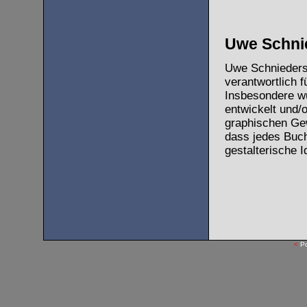
Uwe Schnie
Uwe Schnieders,
verantwortlich f
Insbesondere w
entwickelt und/
graphischen Ge
dass jedes Buch
gestalterische I
<
P