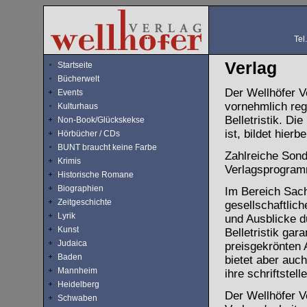
Tel
Verlag
Startseite
Bücherwelt
Der Wellhöfer V
Events
vornehmlich regi
Kulturhaus
Belletristik. Di
Non-Book/Glückskekse
ist, bildet hier
Hörbücher / CDs
BUNT braucht keine Farbe
Zahlreiche Sond
Krimis
Verlagsprogram
Historische Romane
Biographien
Im Bereich Sach
Zeitgeschichte
gesellschaftlic
Lyrik
und Ausblicke d
Kunst
Belletristik gar
Judaica
preisgekrönten 
Baden
bietet aber auc
Mannheim
ihre schriftstell
Heidelberg
Der Wellhöfer Ve
Schwaben