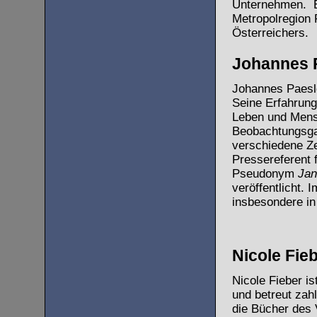
Unternehmen. Er
Metropolregion 
Österreichers.
Johannes P
Johannes Paesler
Seine Erfahrunge
Leben und Mens
Beobachtungsgab
verschiedene Ze
Pressereferent 
Pseudonym
Jan
veröffentlicht. 
insbesondere in
Nicole Fieb
Nicole Fieber is
und betreut zah
die Bücher des 