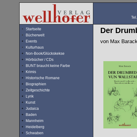
Tel
Der Drumb
Startseite
Bücherwelt
von Max Barac
Events
Kulturhaus
Non-Book/Glückskekse
Hörbücher / CDs
BUNT braucht keine Farbe
Krimis
Historische Romane
Biographien
Zeitgeschichte
Lyrik
Kunst
Judaica
Baden
Mannheim
Heidelberg
Schwaben