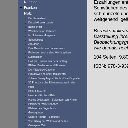
Erzählungen ent
Nordsee
Schwächen des 
Franken
schmunzeln und h
Pfalz
weitgehend geän
Der Protestant
Dutschki vom Lande
Bunte Pfalz
Baracks volkstü
Weisheiten uff Pälzisch
Darstellung ihr
Im Schatten Morgentau
Schorleblues
Beobachtungsga
Alla dann ...
wie damals noch
Das Gewicht von Badeschaum
Prüfungen und andere Verhängnisse
104 Seiten, 9,8
Lügenbilder
Holt die Tauben aus dem Schlag
ISBN: 978-3-93
Pfälzer Entdecker und Pioniere
Der Pfälzer Al Capone
Plauderwelsch und Pfalzgezeter
Johann Georg August Wirth - Eine Biografie
50 Französische Erinnerungsorte in der
Pfalz
Pfalz-Literatett
Heimat - Kirche - Pfalz
Hanns Glückstein - Spielmann am Rhein
Pfälzische Wittelsbacher
Pfälzisches Sagenbuch
Grenzgänger
Unsere Heimat - Schulfibel
Vom Klang der Welten und Zeiten
Gezogene Zeit