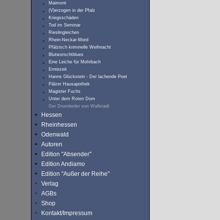
Maimont
(V)erzogen in der Pfalz
Kriegsschäden
Tod im Seminar
Rieslingleichen
Rhein-Neckar-Mord
Pfälzisch kriminelle Weihnacht
Blutworschtblues
Eine Leiche für Mohrbach
Erntezeit
Hanns Glückstein - Der lachende Poet
Pälzer Hausapothek
Magister Fuchs
Unter dem Roten Dom
Der Drumbeder vun Wallstadt
Hessen
Rheinhessen
Odenwald
Autoren
Edition "Absender"
Edition Andiamo
Edition "Außer der Reihe"
Verlag
AGBs
Shop
Kontakt/Impressum