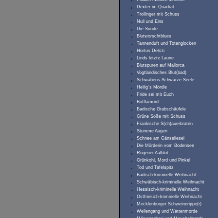
Dexter im Quadrat
Trollinger mit Schuss
Null und Eins
Die Sünde
Blutworschtblues
Tannenduft und Totenglocken
Hortus Delicti
Linds letzte Laune
Blutspuren auf Mallorca
Vogtländisches Blut(bad)
Schwabens Schwarze Seele
Heilig`s Mördle
Fride sei mit Euch
Böfflamord
Badische Grabschäufele
Grüne Soße mit Schuss
Fränkische S(ch)auerbraten
Stumme Augen
Schnee am Gänseliesel
Die Mörderin vom Bodensee
Rügener Aalblut
Grünkohl, Mord und Pinkel
Tod und Tafelspitz
Badisch-kriminelle Weihnacht
Schwäbisch-kriminelle Weihnacht
Hessisch-kriminelle Weihnacht
Ostfriesich-kriminelle Weihnacht
Mecklenburger Schweinerippe(r)
Wellengang und Wattenmorde