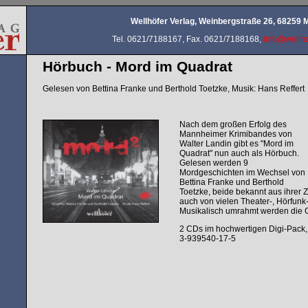
Wellhöfer Verlag, Weinbergstraße 26, 68259
Tel. 0621/7188167, Fax. 0621/7188168,
info@wellho
Hörbuch - Mord im Quadrat
Gelesen von Bettina Franke und Berthold Toetzke, Musik: Hans Reffert
Nach dem großen Erfolg des
Mannheimer Krimibandes von
Walter Landin gibt es "Mord im
Quadrat" nun auch als Hörbuch.
Gelesen werden 9
Mordgeschichten im Wechsel von
Bettina Franke und Berthold
Toetzke, beide bekannt aus ihrer Z
auch von vielen Theater-, Hörfunk
Musikalisch umrahmt werden die G
2 CDs im hochwertigen Digi-Pack,
3-939540-17-5