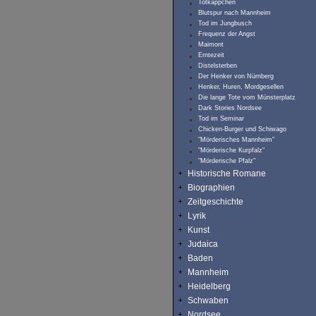
Totkäppchen
Blutspur nach Mannheim
Tod im Jungbusch
Frequenz der Angst
Maimont
Erntezeit
Distelsterben
Der Henker von Nürnberg
Henker, Huren, Mordgesellen
Die lange Tote vom Münsterplatz
Dark Stories Nordsee
Tod im Seminar
Chicken-Burger und Schiwago
"Mörderisches Mannheim"
"Mörderische Kurpfalz"
"Mörderische Pfalz"
Historische Romane
Biographien
Zeitgeschichte
Lyrik
Kunst
Judaica
Baden
Mannheim
Heidelberg
Schwaben
Nordsee