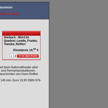
 Mannheim
efer-verlag.de
Hörbuch - Mord im
Quadrat; Landin, Franke,
Toetzke, Reffert
95
Einzelpreis 19,
€
x
eit beim Nationaltheater aber
- und Fernsehproduktionen.
eschichten von Hans Reffert.
 146 min, Euro 19,95 ISBN 978-