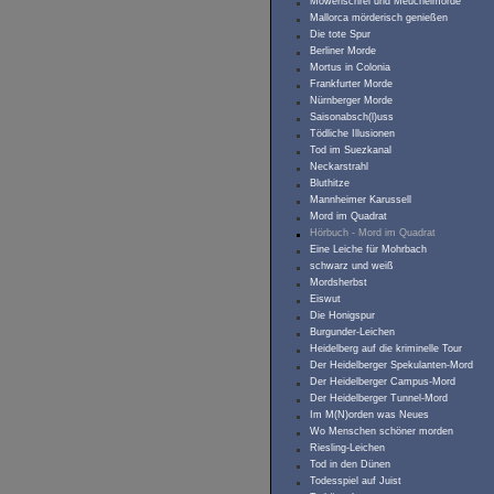
Möwenschrei und Meuchelmorde
Mallorca mörderisch genießen
Die tote Spur
Berliner Morde
Mortus in Colonia
Frankfurter Morde
Nürnberger Morde
Saisonabsch(l)uss
Tödliche Illusionen
Tod im Suezkanal
Neckarstrahl
Bluthitze
Mannheimer Karussell
Mord im Quadrat
Hörbuch - Mord im Quadrat
Eine Leiche für Mohrbach
schwarz und weiß
Mordsherbst
Eiswut
Die Honigspur
Burgunder-Leichen
Heidelberg auf die kriminelle Tour
Der Heidelberger Spekulanten-Mord
Der Heidelberger Campus-Mord
Der Heidelberger Tunnel-Mord
Im M(N)orden was Neues
Wo Menschen schöner morden
Riesling-Leichen
Tod in den Dünen
Todesspiel auf Juist