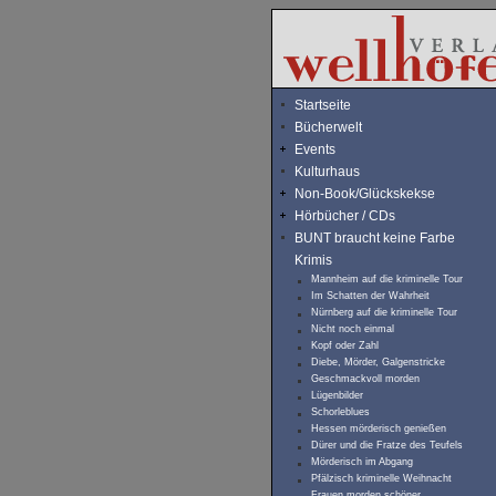
Startseite
Bücherwelt
Events
Kulturhaus
Non-Book/Glückskekse
Hörbücher / CDs
BUNT braucht keine Farbe
Krimis
Mannheim auf die kriminelle Tour
Im Schatten der Wahrheit
Nürnberg auf die kriminelle Tour
Nicht noch einmal
Kopf oder Zahl
Diebe, Mörder, Galgenstricke
Geschmackvoll morden
Lügenbilder
Schorleblues
Hessen mörderisch genießen
Dürer und die Fratze des Teufels
Mörderisch im Abgang
Pfälzisch kriminelle Weihnacht
Frauen morden schöner