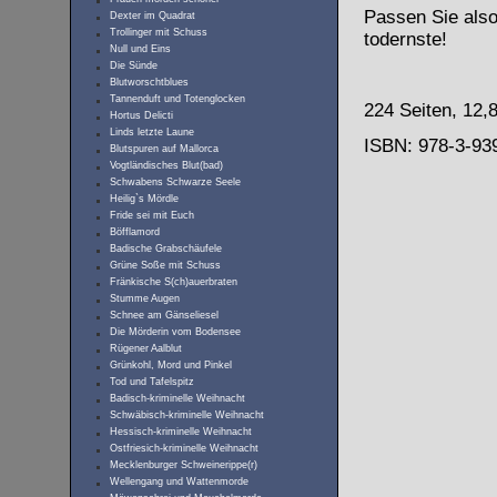
Passen Sie also
Dexter im Quadrat
Trollinger mit Schuss
todernste!
Null und Eins
Die Sünde
Blutworschtblues
Tannenduft und Totenglocken
224 Seiten, 12,
Hortus Delicti
Linds letzte Laune
ISBN: 978-3-93
Blutspuren auf Mallorca
Vogtländisches Blut(bad)
Schwabens Schwarze Seele
Heilig`s Mördle
Fride sei mit Euch
Böfflamord
Badische Grabschäufele
Grüne Soße mit Schuss
Fränkische S(ch)auerbraten
Stumme Augen
Schnee am Gänseliesel
Die Mörderin vom Bodensee
Rügener Aalblut
Grünkohl, Mord und Pinkel
Tod und Tafelspitz
Badisch-kriminelle Weihnacht
Schwäbisch-kriminelle Weihnacht
Hessisch-kriminelle Weihnacht
Ostfriesich-kriminelle Weihnacht
Mecklenburger Schweinerippe(r)
Wellengang und Wattenmorde