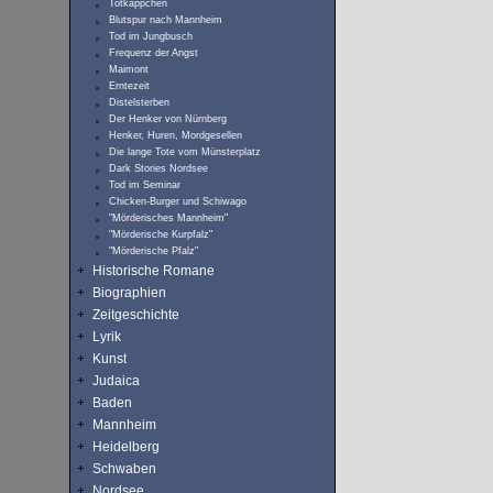
Totkäppchen
Blutspur nach Mannheim
Tod im Jungbusch
Frequenz der Angst
Maimont
Erntezeit
Distelsterben
Der Henker von Nürnberg
Henker, Huren, Mordgesellen
Die lange Tote vom Münsterplatz
Dark Stories Nordsee
Tod im Seminar
Chicken-Burger und Schiwago
"Mörderisches Mannheim"
"Mörderische Kurpfalz"
"Mörderische Pfalz"
Historische Romane
Biographien
Zeitgeschichte
Lyrik
Kunst
Judaica
Baden
Mannheim
Heidelberg
Schwaben
Nordsee