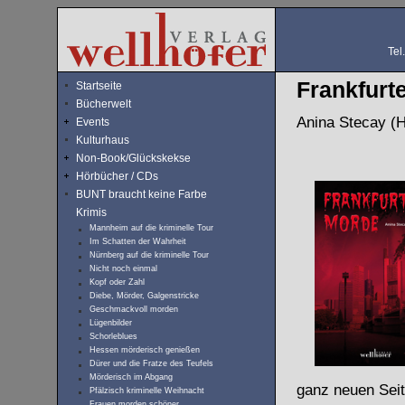
Tel
Frankfurt
Startseite
Bücherwelt
Anina Stecay (H
Events
Kulturhaus
Non-Book/Glückskekse
Hörbücher / CDs
BUNT braucht keine Farbe
Krimis
Mannheim auf die kriminelle Tour
Im Schatten der Wahrheit
Nürnberg auf die kriminelle Tour
Nicht noch einmal
Kopf oder Zahl
Diebe, Mörder, Galgenstricke
Geschmackvoll morden
Lügenbilder
Schorleblues
Hessen mörderisch genießen
Dürer und die Fratze des Teufels
Mörderisch im Abgang
ganz neuen Seit
Pfälzisch kriminelle Weihnacht
Frauen morden schöner