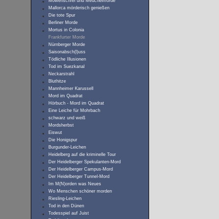
Möwenschrei und Meuchelmorde
Mallorca mörderisch genießen
Die tote Spur
Berliner Morde
Mortus in Colonia
Frankfurter Morde
Nürnberger Morde
Saisonabsch(l)uss
Tödliche Illusionen
Tod im Suezkanal
Neckarstrahl
Bluthitze
Mannheimer Karussell
Mord im Quadrat
Hörbuch - Mord im Quadrat
Eine Leiche für Mohrbach
schwarz und weiß
Mordsherbst
Eiswut
Die Honigspur
Burgunder-Leichen
Heidelberg auf die kriminelle Tour
Der Heidelberger Spekulanten-Mord
Der Heidelberger Campus-Mord
Der Heidelberger Tunnel-Mord
Im M(N)orden was Neues
Wo Menschen schöner morden
Riesling-Leichen
Tod in den Dünen
Todesspiel auf Juist