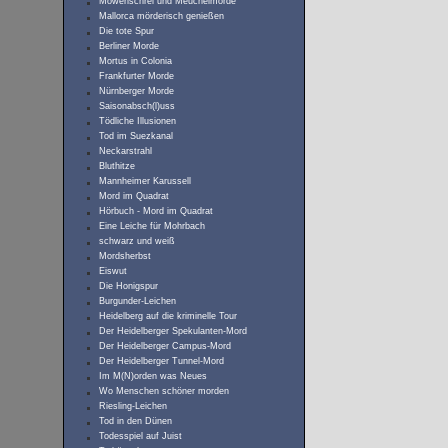
Möwenschrei und Meuchelmorde
Mallorca mörderisch genießen
Die tote Spur
Berliner Morde
Mortus in Colonia
Frankfurter Morde
Nürnberger Morde
Saisonabsch(l)uss
Tödliche Illusionen
Tod im Suezkanal
Neckarstrahl
Bluthitze
Mannheimer Karussell
Mord im Quadrat
Hörbuch - Mord im Quadrat
Eine Leiche für Mohrbach
schwarz und weiß
Mordsherbst
Eiswut
Die Honigspur
Burgunder-Leichen
Heidelberg auf die kriminelle Tour
Der Heidelberger Spekulanten-Mord
Der Heidelberger Campus-Mord
Der Heidelberger Tunnel-Mord
Im M(N)orden was Neues
Wo Menschen schöner morden
Riesling-Leichen
Tod in den Dünen
Todesspiel auf Juist