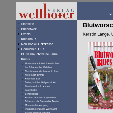
Tel
Blutworsc
Startseite
Bücherwelt
Kerstin Lange, U
Events
Kulturhaus
Non-Book/Glückskekse
Hörbücher / CDs
BUNT braucht keine Farbe
Krimis
Mannheim auf die kriminelle Tour
Im Schatten der Wahrheit
Nürnberg auf die kriminelle Tour
Nicht noch einmal
Kopf oder Zahl
Diebe, Mörder, Galgenstricke
Geschmackvoll morden
Lügenbilder
Schorleblues
Hessen mörderisch genießen
Dürer und die Fratze des Teufels
Mörderisch im Abgang
Pfälzisch kriminelle Weihnacht
Frauen morden schöner