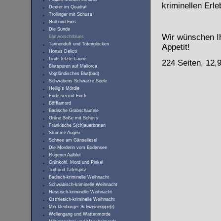
kriminellen Erle
Dexter im Quadrat
Trollinger mit Schuss
Null und Eins
Die Sünde
Wir wünschen I
Blutworschtblues
Tannenduft und Totenglocken
Appetit!
Hortus Delicti
Linds letzte Laune
224 Seiten, 12,
Blutspuren auf Mallorca
Vogtländisches Blut(bad)
Schwabens Schwarze Seele
Heilig`s Mördle
Fride sei mit Euch
Böfflamord
Badische Grabschäufele
Grüne Soße mit Schuss
Fränkische S(ch)auerbraten
Stumme Augen
Schnee am Gänseliesel
Die Mörderin vom Bodensee
Rügener Aalblut
Grünkohl, Mord und Pinkel
Tod und Tafelspitz
Badisch-kriminelle Weihnacht
Schwäbisch-kriminelle Weihnacht
Hessisch-kriminelle Weihnacht
Ostfriesich-kriminelle Weihnacht
Mecklenburger Schweinerippe(r)
Wellengang und Wattenmorde