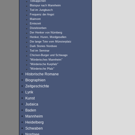
Totkäppchen
Blutspur nach Mannheim
Tod im Jungbusch
Frequenz der Angst
Maimont
Erntezeit
Distelsterben
Der Henker von Nürnberg
Henker, Huren, Mordgesellen
Die lange Tote vom Münsterplatz
Dark Stories Nordsee
Tod im Seminar
Chicken-Burger und Schiwago
"Mörderisches Mannheim"
"Mörderische Kurpfalz"
"Mörderische Pfalz"
Historische Romane
Biographien
Zeitgeschichte
Lyrik
Kunst
Judaica
Baden
Mannheim
Heidelberg
Schwaben
Nordsee