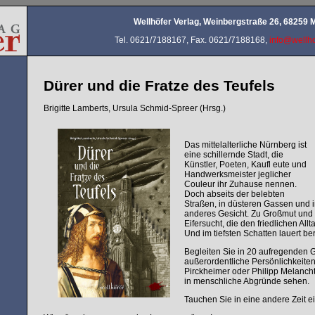
Wellhöfer Verlag, Weinbergstraße 26, 68259
Tel. 0621/7188167, Fax. 0621/7188168,
info@wellho
Dürer und die Fratze des Teufels
Brigitte Lamberts, Ursula Schmid-Spreer (Hrsg.)
Das mittelalterliche Nürnberg ist
eine schillernde Stadt, die
Künstler, Poeten, Kaufl eute und
Handwerksmeister jeglicher
Couleur ihr Zuhause nennen.
Doch abseits der belebten
Straßen, in düsteren Gassen und im
anderes Gesicht. Zu Großmut und S
Eifersucht, die den friedlichen Al
Und im tiefsten Schatten lauert ber
Begleiten Sie in 20 aufregenden 
außerordentliche Persönlichkeiten 
Pirckheimer oder Philipp Melancht
in menschliche Abgründe sehen.
Tauchen Sie in eine andere Zeit ei