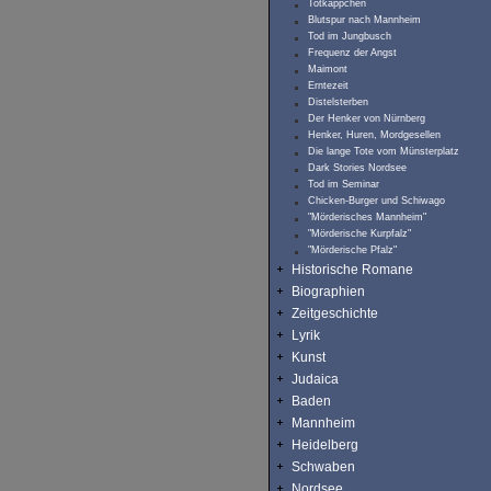
Totkäppchen
Blutspur nach Mannheim
Tod im Jungbusch
Frequenz der Angst
Maimont
Erntezeit
Distelsterben
Der Henker von Nürnberg
Henker, Huren, Mordgesellen
Die lange Tote vom Münsterplatz
Dark Stories Nordsee
Tod im Seminar
Chicken-Burger und Schiwago
"Mörderisches Mannheim"
"Mörderische Kurpfalz"
"Mörderische Pfalz"
Historische Romane
Biographien
Zeitgeschichte
Lyrik
Kunst
Judaica
Baden
Mannheim
Heidelberg
Schwaben
Nordsee