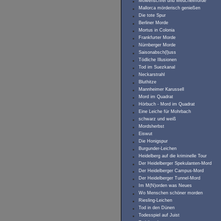
Möwenschrei und Meuchelmorde
Mallorca mörderisch genießen
Die tote Spur
Berliner Morde
Mortus in Colonia
Frankfurter Morde
Nürnberger Morde
Saisonabsch(l)uss
Tödliche Illusionen
Tod im Suezkanal
Neckarstrahl
Bluthitze
Mannheimer Karussell
Mord im Quadrat
Hörbuch - Mord im Quadrat
Eine Leiche für Mohrbach
schwarz und weiß
Mordsherbst
Eiswut
Die Honigspur
Burgunder-Leichen
Heidelberg auf die kriminelle Tour
Der Heidelberger Spekulanten-Mord
Der Heidelberger Campus-Mord
Der Heidelberger Tunnel-Mord
Im M(N)orden was Neues
Wo Menschen schöner morden
Riesling-Leichen
Tod in den Dünen
Todesspiel auf Juist