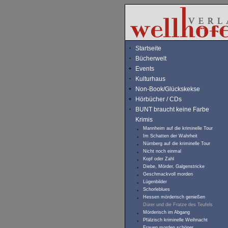
Startseite
Bücherwelt
Events
Kulturhaus
Non-Book/Glückskekse
Hörbücher / CDs
BUNT braucht keine Farbe
Krimis
Mannheim auf die kriminelle Tour
Im Schatten der Wahrheit
Nürnberg auf die kriminelle Tour
Nicht noch einmal
Kopf oder Zahl
Diebe, Mörder, Galgenstricke
Geschmackvoll morden
Lügenbilder
Schorleblues
Hessen mörderisch genießen
Dürer und die Fratze des Teufels
Mörderisch im Abgang
Pfälzisch kriminelle Weihnacht
Frauen morden schöner