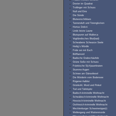
Dexter im Quadrat
Trollinger mit Schuss
Null und Eins
Die Sünde
Blutworschtblues
Tannenduft und Totenglocken
Hortus Delicti
Linds letzte Laune
Blutspuren auf Mallorca
Vogtländisches Blut(bad)
Schwabens Schwarze Seele
Heilig`s Mördle
Fride sei mit Euch
Böfflamord
Badische Grabschäufele
Grüne Soße mit Schuss
Fränkische S(ch)auerbraten
Stumme Augen
Schnee am Gänseliesel
Die Mörderin vom Bodensee
Rügener Aalblut
Grünkohl, Mord und Pinkel
Tod und Tafelspitz
Badisch-kriminelle Weihnacht
Schwäbisch-kriminelle Weihnacht
Hessisch-kriminelle Weihnacht
Ostfriesich-kriminelle Weihnacht
Mecklenburger Schweinerippe(r)
Wellengang und Wattenmorde