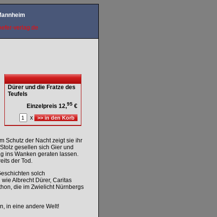
 Mannheim
efer-verlag.de
Dürer und die Fratze des
Teufels
95
Einzelpreis 12,
€
x
 Schutz der Nacht zeigt sie ihr
tolz gesellen sich Gier und
ltag ins Wanken geraten lassen.
eits der Tod.
Geschichten solch
wie Albrecht Dürer, Caritas
hon, die im Zwielicht Nürnbergs
n, in eine andere Welt!