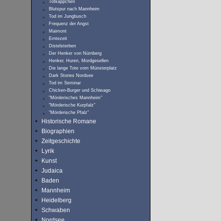
Totkäppchen
Blutspur nach Mannheim
Tod im Jungbusch
Frequenz der Angst
Maimont
Erntezeit
Distelsterben
Der Henker von Nürnberg
Henker, Huren, Mordgesellen
Die lange Tote vom Münsterplatz
Dark Stories Nordsee
Tod im Seminar
Chicken-Burger und Schiwago
"Mörderisches Mannheim"
"Mörderische Kurpfalz"
"Mörderische Pfalz"
Historische Romane
Biographien
Zeitgeschichte
Lyrik
Kunst
Judaica
Baden
Mannheim
Heidelberg
Schwaben
Nordsee