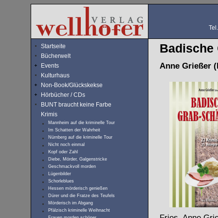
Tel
Badische 
Startseite
Bücherwelt
Anne Grießer (
Events
Kulturhaus
Non-Book/Glückskekse
Hörbücher / CDs
BUNT braucht keine Farbe
Krimis
Mannheim auf die kriminelle Tour
Im Schatten der Wahrheit
Nürnberg auf die kriminelle Tour
Nicht noch einmal
Kopf oder Zahl
Diebe, Mörder, Galgenstricke
Geschmackvoll morden
Lügenbilder
Schorleblues
Hessen mörderisch genießen
Dürer und die Fratze des Teufels
Mörderisch im Abgang
Pfälzisch kriminelle Weihnacht
Fries, Anne Gri
Frauen morden schöner