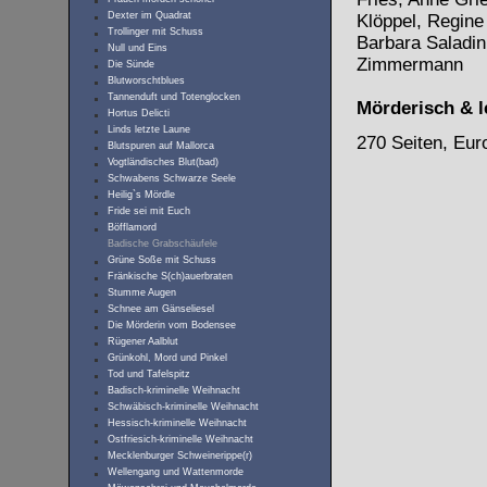
Dexter im Quadrat
Klöppel, Regine
Trollinger mit Schuss
Barbara Saladin
Null und Eins
Zimmermann
Die Sünde
Blutworschtblues
Tannenduft und Totenglocken
Mörderisch & l
Hortus Delicti
Linds letzte Laune
270 Seiten, Eur
Blutspuren auf Mallorca
Vogtländisches Blut(bad)
Schwabens Schwarze Seele
Heilig`s Mördle
Fride sei mit Euch
Böfflamord
Badische Grabschäufele
Grüne Soße mit Schuss
Fränkische S(ch)auerbraten
Stumme Augen
Schnee am Gänseliesel
Die Mörderin vom Bodensee
Rügener Aalblut
Grünkohl, Mord und Pinkel
Tod und Tafelspitz
Badisch-kriminelle Weihnacht
Schwäbisch-kriminelle Weihnacht
Hessisch-kriminelle Weihnacht
Ostfriesich-kriminelle Weihnacht
Mecklenburger Schweinerippe(r)
Wellengang und Wattenmorde