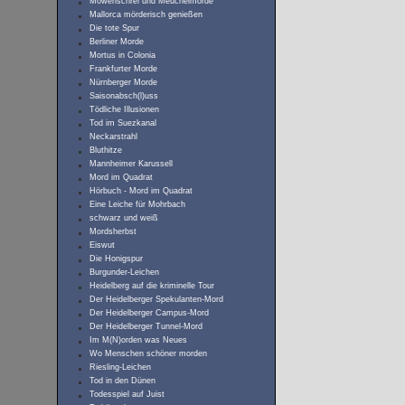
Möwenschrei und Meuchelmorde
Mallorca mörderisch genießen
Die tote Spur
Berliner Morde
Mortus in Colonia
Frankfurter Morde
Nürnberger Morde
Saisonabsch(l)uss
Tödliche Illusionen
Tod im Suezkanal
Neckarstrahl
Bluthitze
Mannheimer Karussell
Mord im Quadrat
Hörbuch - Mord im Quadrat
Eine Leiche für Mohrbach
schwarz und weiß
Mordsherbst
Eiswut
Die Honigspur
Burgunder-Leichen
Heidelberg auf die kriminelle Tour
Der Heidelberger Spekulanten-Mord
Der Heidelberger Campus-Mord
Der Heidelberger Tunnel-Mord
Im M(N)orden was Neues
Wo Menschen schöner morden
Riesling-Leichen
Tod in den Dünen
Todesspiel auf Juist