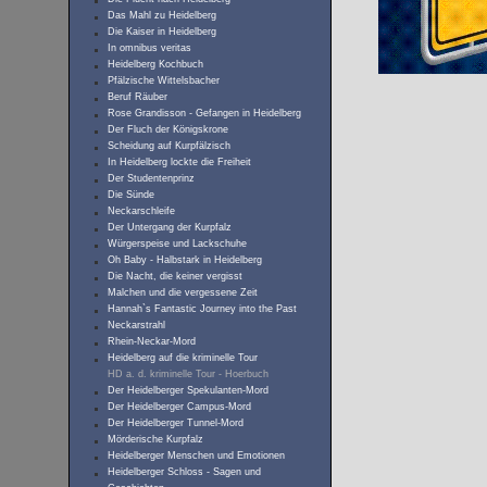
Das Mahl zu Heidelberg
Die Kaiser in Heidelberg
In omnibus veritas
Heidelberg Kochbuch
Pfälzische Wittelsbacher
Beruf Räuber
Rose Grandisson - Gefangen in Heidelberg
Der Fluch der Königskrone
Scheidung auf Kurpfälzisch
In Heidelberg lockte die Freiheit
Der Studentenprinz
Die Sünde
Neckarschleife
Der Untergang der Kurpfalz
Würgerspeise und Lackschuhe
Oh Baby - Halbstark in Heidelberg
Die Nacht, die keiner vergisst
Malchen und die vergessene Zeit
Hannah`s Fantastic Journey into the Past
Neckarstrahl
Rhein-Neckar-Mord
Heidelberg auf die kriminelle Tour
HD a. d. kriminelle Tour - Hoerbuch
Der Heidelberger Spekulanten-Mord
Der Heidelberger Campus-Mord
Der Heidelberger Tunnel-Mord
Mörderische Kurpfalz
Heidelberger Menschen und Emotionen
Heidelberger Schloss - Sagen und