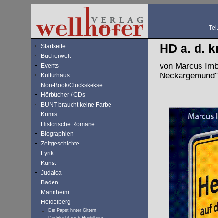
Tel
HD a. d. k
Startseite
Bücherwelt
von Marcus Imbs
Events
Neckargemünd"
Kulturhaus
Non-Book/Glückskekse
Hörbücher / CDs
BUNT braucht keine Farbe
Krimis
Historische Romane
Biographien
Zeitgeschichte
Lyrik
Kunst
Judaica
Baden
Mannheim
Heidelberg
Der Papst hinter Gittern
Die Flucht nach Heidelberg