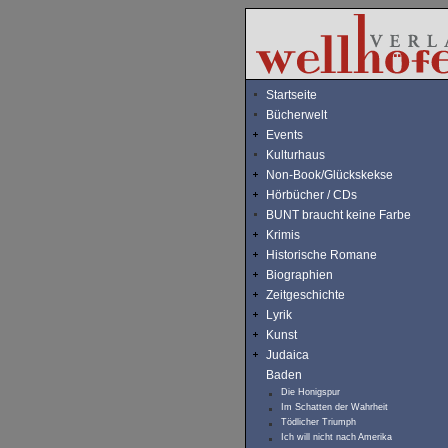
Startseite
Bücherwelt
Events
Kulturhaus
Non-Book/Glückskekse
Hörbücher / CDs
BUNT braucht keine Farbe
Krimis
Historische Romane
Biographien
Zeitgeschichte
Lyrik
Kunst
Judaica
Baden
Die Honigspur
Im Schatten der Wahrheit
Tödlicher Triumph
Ich will nicht nach Amerika