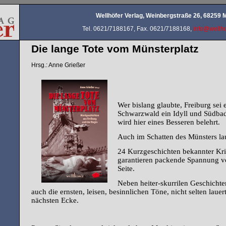
Wellhöfer Verlag, Weinbergstraße 26, 68259
Tel. 0621/7188167, Fax. 0621/7188168,
info@wellho
Die lange Tote vom Münsterplatz
Hrsg.: Anne Grießer
Wer bislang glaubte, Freiburg sei 
Schwarzwald ein Idyll und Südbade
wird hier eines Besseren belehrt.
Auch im Schatten des Münsters lau
24 Kurzgeschichten bekannter Kri
garantieren packende Spannung von
Seite.
Neben heiter-skurrilen Geschichte
auch die ernsten, leisen, besinnlichen Töne, nicht selten lauer
nächsten Ecke.