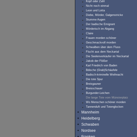
Kopf oder Zahl
Nicht noch einmal
Leon und Lotta
Diebe, Mörder, Galgenstricke
Stumme Augen
Der badische Emigrant
Mörderisch im Abgang
Claire
Frauen morden schöner
Geschmackvoll morden
Schwalben über dem Fluss
Flucht aus dem Neckartal
Die Seelenverkäufer im Neckartal
Jakob der Flößer
Karl Friedrich von Baden
Bdische (Grab)Schäufele
Badisch-kriminelle Weihnacht
Die tote Spur
Breisgauner
Breisschauer
Burgunder-Leichen
Die lange Tote vom Münsterplatz
Wo Menschen schöner morden
Tannenduft und Totenglocken
Mannheim
Heidelberg
Schwaben
Nordsee
Franken