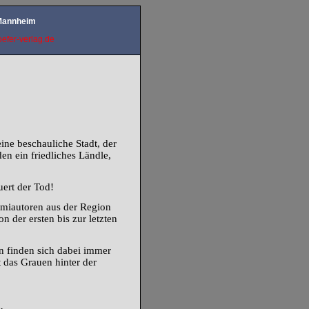
 Mannheim
efer-verlag.de
eine beschauliche Stadt, der
n ein friedliches Ländle,
ert der Tod!
miautoren aus der Region
 der ersten bis zur letzten
n finden sich dabei immer
t das Grauen hinter der