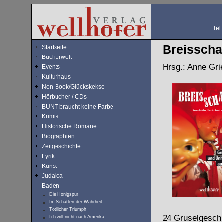
Tel
Breisscha
Startseite
Bücherwelt
Hrsg.: Anne Gri
Events
Kulturhaus
Non-Book/Glückskekse
Hörbücher / CDs
BUNT braucht keine Farbe
Krimis
Historische Romane
Biographien
Zeitgeschichte
Lyrik
Kunst
Judaica
Baden
Die Honigspur
Im Schatten der Wahrheit
Tödlicher Triumph
24 Gruselgeschi
Ich will nicht nach Amerika