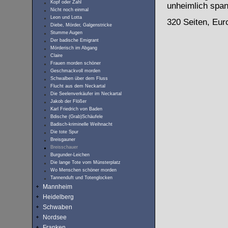
Kopf oder Zahl
unheimlich spa
Nicht noch einmal
Leon und Lotta
320 Seiten, Eur
Diebe, Mörder, Galgenstricke
Stumme Augen
Der badische Emigrant
Mörderisch im Abgang
Claire
Frauen morden schöner
Geschmackvoll morden
Schwalben über dem Fluss
Flucht aus dem Neckartal
Die Seelenverkäufer im Neckartal
Jakob der Flößer
Karl Friedrich von Baden
Bdische (Grab)Schäufele
Badisch-kriminelle Weihnacht
Die tote Spur
Breisgauner
Breisschauer
Burgunder-Leichen
Die lange Tote vom Münsterplatz
Wo Menschen schöner morden
Tannenduft und Totenglocken
Mannheim
Heidelberg
Schwaben
Nordsee
Franken