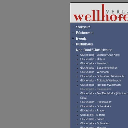
Startseite
Bücherwelt
Events
Kulturhaus
Non-Book/Glückskekse
Glückskeks - Literatur-Quiz-Keks
Glückskeks - Ostern
Glückskeks - literarisch
Glückskeks - Zusammenhalten
Glückskeks - Weihnacht
Glückskeks - Schwäbisch/Weihnacht
Glückskeks - Pfälzisch/Weihnacht
Glückskeks - Hessisch/Weihnacht
Glückskeks - musikalisch
Glückskeks - Der Mordskeks (Krimiquiz
Keks)
Glückskeks - Friesenkeks
Glückskeks - Scherzkeks
Glückskeks - Frauen
Gückskeks - Männer
Glückskeks - Baden
Glückskeks - Schwaben
Glückskeks - Hessen