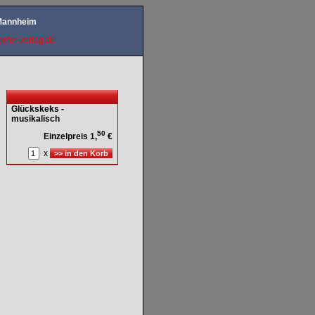
 Mannheim
efer-verlag.de
Glückskeks -
musikalisch
50
Einzelpreis 1,
€
x