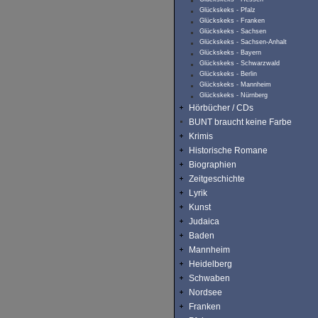
Glückskeks - Pfalz
Glückskeks - Franken
Glückskeks - Sachsen
Glückskeks - Sachsen-Anhalt
Glückskeks - Bayern
Glückskeks - Schwarzwald
Glückskeks - Berlin
Glückskeks - Mannheim
Glückskeks - Nürnberg
Hörbücher / CDs
BUNT braucht keine Farbe
Krimis
Historische Romane
Biographien
Zeitgeschichte
Lyrik
Kunst
Judaica
Baden
Mannheim
Heidelberg
Schwaben
Nordsee
Franken