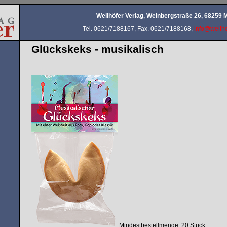
Wellhöfer Verlag, Weinbergstraße 26, 68259
Tel. 0621/7188167, Fax. 0621/7188168,
info@wellho
Glückskeks - musikalisch
-
Mindestbestellmenge: 20 Stück