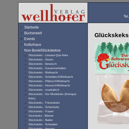
Tel
Startseite
Bücherwelt
Glückskeks
Events
Kulturhaus
Non-Book/Glückskekse
Glückskeks - Literatur-Quiz-Keks
Glückskeks - Ostern
Glückskeks - literarisch
Glückskeks - Zusammenhalten
Glückskeks - Weihnacht
Glückskeks - Schwäbisch/Weihnacht
Glückskeks - Pfälzisch/Weihnacht
Glückskeks - Hessisch/Weihnacht
Glückskeks - musikalisch
Glückskeks - Der Mordskeks (Krimiquiz-
Keks)
Glückskeks - Friesenkeks
Glückskeks - Scherzkeks
Glückskeks - Frauen
Gückskeks - Männer
Glückskeks - Baden
Glückskeks - Schwaben
Glückskeks - Hessen