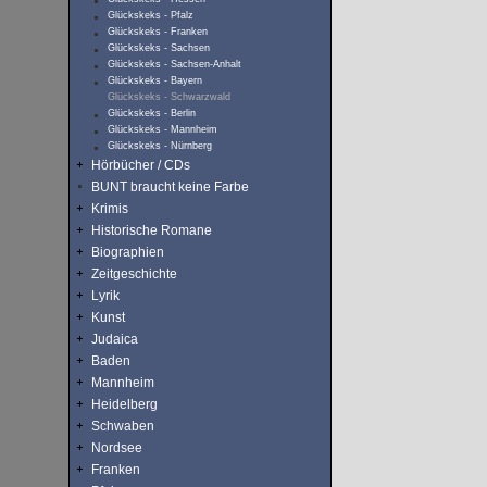
Glückskeks - Pfalz
Glückskeks - Franken
Glückskeks - Sachsen
Glückskeks - Sachsen-Anhalt
Glückskeks - Bayern
Glückskeks - Schwarzwald
Glückskeks - Berlin
Glückskeks - Mannheim
Glückskeks - Nürnberg
Hörbücher / CDs
BUNT braucht keine Farbe
Krimis
Historische Romane
Biographien
Zeitgeschichte
Lyrik
Kunst
Judaica
Baden
Mannheim
Heidelberg
Schwaben
Nordsee
Franken