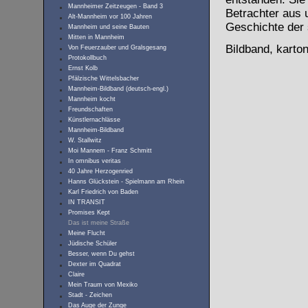
Mannheimer Zeitzeugen - Band 3
Betrachter aus 
Alt-Mannheim vor 100 Jahren
Geschichte der 
Mannheim und seine Bauten
Mitten in Mannheim
Bildband, karton
Von Feuerzauber und Gralsgesang
Protokollbuch
Ernst Kolb
Pfälzische Wittelsbacher
Mannheim-Bildband (deutsch-engl.)
Mannheim kocht
Freundschaften
Künstlernachlässe
Mannheim-Bildband
W. Stallwitz
Moi Mannem - Franz Schmitt
In omnibus veritas
40 Jahre Herzogenried
Hanns Glückstein - Spielmann am Rhein
Karl Friedrich von Baden
IN TRANSIT
Promises Kept
Das ist meine Straße
Meine Flucht
Jüdische Schüler
Besser, wenn Du gehst
Dexter im Quadrat
Claire
Mein Traum von Mexiko
Stadt - Zeichen
Das Auge der Zunge