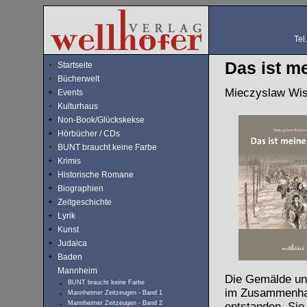
Tel
Das ist m
Startseite
Bücherwelt
Mieczyslaw Wis
Events
Kulturhaus
Non-Book/Glückskekse
Hörbücher / CDs
BUNT braucht keine Farbe
Krimis
Historische Romane
Biographien
Zeitgeschichte
Lyrik
Kunst
Judaica
Baden
Mannheim
Die Gemälde und
BUNT braucht keine Farbe
im Zusammenhan
Mannheimer Zeitzeugen - Band 1
Mannheimer Zeitzeugen - Band 2
entstanden. Sie