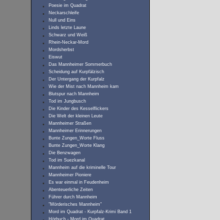
Poesie im Quadrat
Neckarschleife
Null und Eins
Linds letzte Laune
Schwarz und Weiß
Rhein-Neckar-Mord
Mordsherbst
Eiswut
Das Mannheimer Sommerbuch
Scheidung auf Kurpfälzisch
Der Untergang der Kurpfalz
Wie der Mist nach Mannheim kam
Blutspur nach Mannheim
Tod im Jungbusch
Die Kinder des Kesselflickers
Die Welt der kleinen Leute
Mannheimer Straßen
Mannheimer Erinnerungen
Bunte Zungen_Worte Fluss
Bunte Zungen_Worte Klang
Die Benzwagen
Tod im Suezkanal
Mannheim auf die kriminelle Tour
Mannheimer Pioniere
Es war einmal in Feudenheim
Abenteuerliche Zeiten
Führer durch Mannheim
"Mörderisches Mannheim"
Mord im Quadrat - Kurpfalz-Krimi Band 1
Hörbuch - Mord im Quadrat