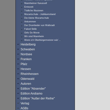
Mannheimer Karussell
Erntezeit
Tödliche Illusionen
Mozartschule - Jubliäumsband
Die kleine Mozartschule
Ankommen
Der Drumbeder vun Wallstadt
Faked Skillz
Girls Go Movie
Wir sind Mannheim
Wenn ich Oberbürgermeister wär’…
Heidelberg
Schwaben
Nordsee
Franken
Pfalz
Hessen
Rheinhessen
Odenwald
Autoren
Edition "Absender"
Edition Andiamo
Edition "Außer der Reihe"
Verlag
AGBs