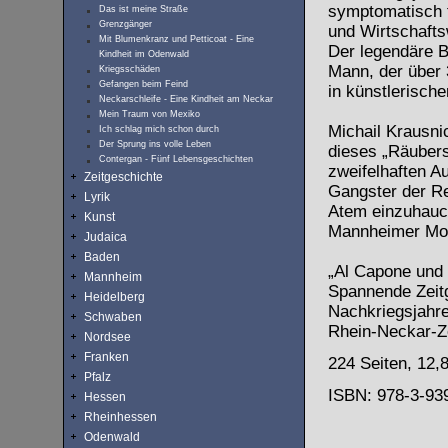
symptomatisch f
Das ist meine Straße
Grenzgänger
und Wirtschaft
Mit Blumenkranz und Petticoat - Eine
Der legendäre B
Kindheit im Odenwald
Mann, der über 
Kriegsschäden
Gefangen beim Feind
in künstlerische
Neckarschleife - Eine Kindheit am Neckar
Mein Traum von Mexiko
Michail Krausnic
Ich schlag mich schon durch
Der Sprung ins volle Leben
dieses „Räubers
Contergan - Fünf Lebensgeschichten
zweifelhaften A
Zeitgeschichte
Gangster der Re
Lyrik
Atem einzuhauc
Kunst
Mannheimer Mo
Judaica
Baden
„Al Capone und 
Mannheim
Spannende Zeitg
Heidelberg
Nachkriegsjahre
Schwaben
Rhein-Neckar-Z
Nordsee
Franken
224 Seiten, 12,
Pfalz
ISBN: 978-3-93
Hessen
Rheinhessen
Odenwald