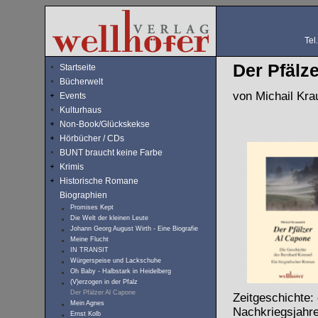
Tel
Der Pfälz
Startseite
Bücherwelt
von Michail Kra
Events
Kulturhaus
Non-Book/Glückskekse
Hörbücher / CDs
BUNT braucht keine Farbe
Krimis
Historische Romane
Biographien
Promises Kept
Die Welt der kleinen Leute
Johann Georg August Wirth - Eine Biografie
Meine Flucht
IN TRANSIT
Würgerspeise und Lackschuhe
Oh Baby - Halbstark in Heidelberg
(V)erzogen in der Pfalz
Der Pfälzer Al Capone
Zeitgeschichte:
Mein Agnes
Nachkriegsjahr
Ernst Kolb