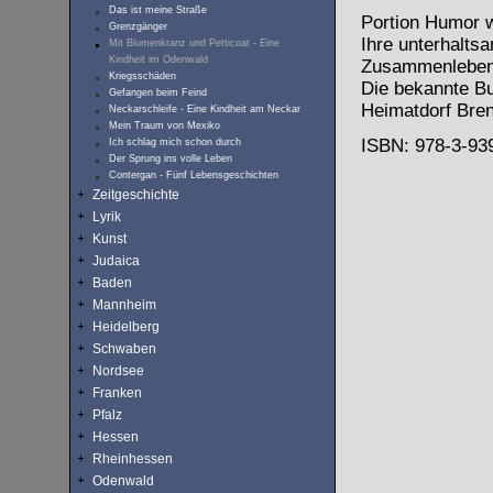
Das ist meine Straße
Portion Humor w
Grenzgänger
Ihre unterhalts
Mit Blumenkranz und Petticoat - Eine
Kindheit im Odenwald
Zusammenleben 
Kriegsschäden
Die bekannte Buc
Gefangen beim Feind
Heimatdorf Bre
Neckarschleife - Eine Kindheit am Neckar
Mein Traum von Mexiko
ISBN: 978-3-939
Ich schlag mich schon durch
Der Sprung ins volle Leben
Contergan - Fünf Lebensgeschichten
Zeitgeschichte
Lyrik
Kunst
Judaica
Baden
Mannheim
Heidelberg
Schwaben
Nordsee
Franken
Pfalz
Hessen
Rheinhessen
Odenwald