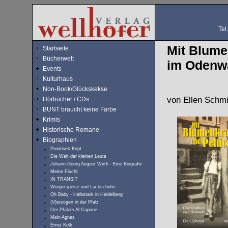
Tel
Mit Blume
Startseite
Bücherwelt
im Odenw
Events
Kulturhaus
Non-Book/Glückskekse
von Ellen Schm
Hörbücher / CDs
BUNT braucht keine Farbe
Krimis
Historische Romane
Biographien
Promises Kept
Die Welt der kleinen Leute
Johann Georg August Wirth - Eine Biografie
Meine Flucht
IN TRANSIT
Würgerspeise und Lackschuhe
Oh Baby - Halbstark in Heidelberg
(V)erzogen in der Pfalz
Der Pfälzer Al Capone
Mein Agnes
Ernst Kolb