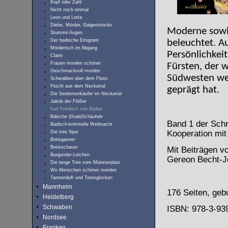
Kopf oder Zahl
Nicht noch einmal
Leon und Lotta
Diebe, Mörder, Galgenstricke
Moderne sowie
Stumme Augen
Der badische Emigrant
beleuchtet. A
Mörderisch im Abgang
Persönlichkei
Claire
Frauen morden schöner
Fürsten, der 
Geschmackvoll morden
Südwesten wei
Schwalben über dem Fluss
Flucht aus dem Neckartal
geprägt hat.
Die Seelenverkäufer im Neckartal
Jakob der Flößer
Karl Friedrich von Baden
Bdische (Grab)Schäufele
Band 1 der Schr
Badisch-kriminelle Weihnacht
Kooperation mit
Die tote Spur
Breisgauner
Breisschauer
Mit Beiträgen v
Burgunder-Leichen
Gereon Becht-J
Die lange Tote vom Münsterplatz
Wo Menschen schöner morden
Tannenduft und Totenglocken
Mannheim
176 Seiten, ge
Heidelberg
Schwaben
ISBN: 978-3-93
Nordsee
Franken