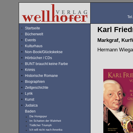
Tel
Karl Frie
Startseite
Bücherwelt
Markgraf, Kurf
Events
Kulturhaus
Hermann Wiegan
Non-Book/Glückskekse
Hörbücher / CDs
BUNT braucht keine Farbe
Krimis
Historische Romane
Biographien
Zeitgeschichte
Lyrik
Kunst
Judaica
Baden
Die Honigspur
Im Schatten der Wahrheit
Tödlicher Triumph
Ich will nicht nach Amerika