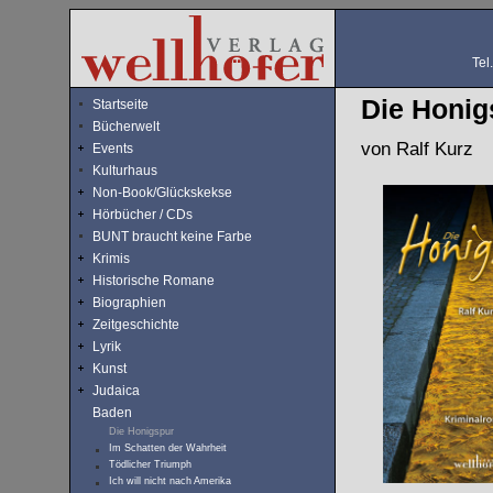
Tel
Die Honig
Startseite
Bücherwelt
von Ralf Kurz
Events
Kulturhaus
Non-Book/Glückskekse
Hörbücher / CDs
BUNT braucht keine Farbe
Krimis
Historische Romane
Biographien
Zeitgeschichte
Lyrik
Kunst
Judaica
Baden
Die Honigspur
Im Schatten der Wahrheit
Tödlicher Triumph
Ich will nicht nach Amerika