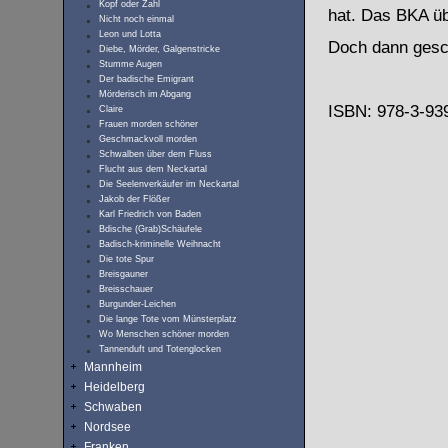
Kopf oder Zahl
hat. Das BKA üb
Nicht noch einmal
Leon und Lotta
Doch dann gesch
Diebe, Mörder, Galgenstricke
Stumme Augen
Der badische Emigrant
Mörderisch im Abgang
ISBN: 978-3-939
Claire
Frauen morden schöner
Geschmackvoll morden
Schwalben über dem Fluss
Flucht aus dem Neckartal
Die Seelenverkäufer im Neckartal
Jakob der Flößer
Karl Friedrich von Baden
Bdische (Grab)Schäufele
Badisch-kriminelle Weihnacht
Die tote Spur
Breisgauner
Breisschauer
Burgunder-Leichen
Die lange Tote vom Münsterplatz
Wo Menschen schöner morden
Tannenduft und Totenglocken
Mannheim
Heidelberg
Schwaben
Nordsee
Franken