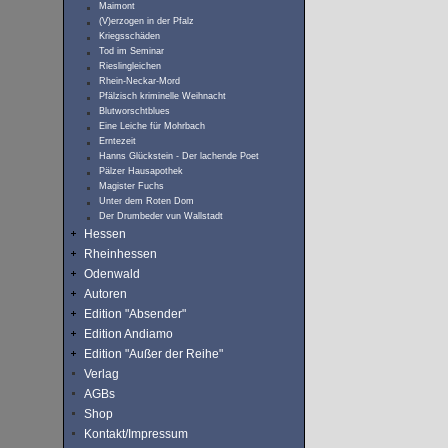
Maimont
(V)erzogen in der Pfalz
Kriegsschäden
Tod im Seminar
Rieslingleichen
Rhein-Neckar-Mord
Pfälzisch kriminelle Weihnacht
Blutworschtblues
Eine Leiche für Mohrbach
Erntezeit
Hanns Glückstein - Der lachende Poet
Pälzer Hausapothek
Magister Fuchs
Unter dem Roten Dom
Der Drumbeder vun Wallstadt
Hessen
Rheinhessen
Odenwald
Autoren
Edition "Absender"
Edition Andiamo
Edition "Außer der Reihe"
Verlag
AGBs
Shop
Kontakt/Impressum