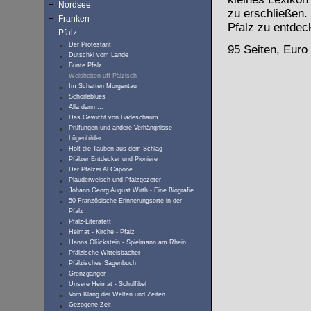
Nordsee
zu erschließen. 
Franken
Pfalz zu entdec
Pfalz
Der Protestant
95 Seiten, Euro
Dutschki vom Lande
Bunte Pfalz
Weisheiten uff Pälzisch
Im Schatten Morgentau
Schorleblues
Alla dann ...
Das Gewicht von Badeschaum
Prüfungen und andere Verhängnisse
Lügenbilder
Holt die Tauben aus dem Schlag
Pfälzer Entdecker und Pioniere
Der Pfälzer Al Capone
Plauderwelsch und Pfalzgezeter
Johann Georg August Wirth - Eine Biografie
50 Französische Erinnerungsorte in der
Pfalz
Pfalz-Literatett
Heimat - Kirche - Pfalz
Hanns Glückstein - Spielmann am Rhein
Pfälzische Wittelsbacher
Pfälzisches Sagenbuch
Grenzgänger
Unsere Heimat - Schulfibel
Vom Klang der Welten und Zeiten
Gezogene Zeit