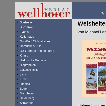
Tel
Weisheite
Startseite
Bücherwelt
von Michael Lan
Events
Kulturhaus
Non-Book/Glückskekse
Hörbücher / CDs
BUNT braucht keine Farbe
Krimis
Historische Romane
Biographien
Zeitgeschichte
Lyrik
Kunst
Judaica
Baden
Mannheim
Heidelberg
Schwaben
kleines Lexikon