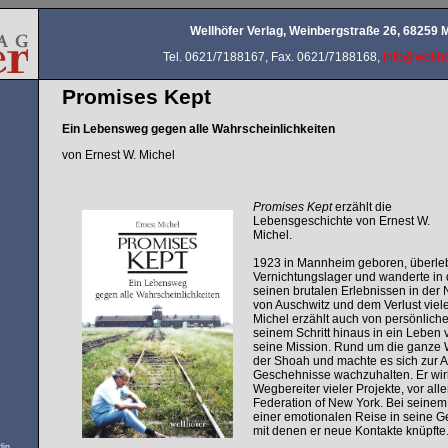
Wellhöfer Verlag, Weinbergstraße 26, 68259
Tel. 0621/7188167, Fax. 0621/7188168,
info@wellho
Promises Kept
Ein Lebensweg gegen alle Wahrscheinlichkeiten
von Ernest W. Michel
Promises Kept
erzählt die
Lebensgeschichte von Ernest W.
Michel.
1923 in Mannheim geboren, überleb
Vernichtungslager und wanderte in d
seinen brutalen Erlebnissen in der 
von Auschwitz und dem Verlust viel
Michel erzählt auch von persönlich
seinem Schritt hinaus in ein Leben v
seine Mission. Rund um die ganze 
der Shoah und machte es sich zur A
Geschehnisse wachzuhalten. Er wirk
Wegbereiter vieler Projekte, vor all
Federation of New York. Bei seine
einer emotionalen Reise in seine Ge
mit denen er neue Kontakte knüpfte
lin