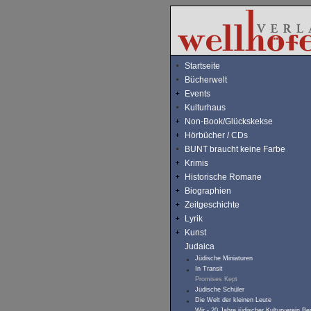
Startseite
Bücherwelt
Events
Kulturhaus
Non-Book/Glückskekse
Hörbücher / CDs
BUNT braucht keine Farbe
Krimis
Historische Romane
Biographien
Zeitgeschichte
Lyrik
Kunst
Judaica
Jüdische Miniaturen
In Transit
Promises Kept
Jüdische Schüler
Die Welt der kleinen Leute
Wir - 20 Jahre jüdischer Kulturverein Ber