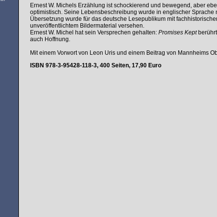
Ernest W. Michels Erzählung ist schockierend und bewegend, aber ebe
optimistisch. Seine Lebensbeschreibung wurde in englischer Sprache 
Übersetzung wurde für das deutsche Lesepublikum mit fachhistorische
unveröffentlichtem Bildermaterial versehen.
Ernest W. Michel hat sein Versprechen gehalten:
Promises Kept
berührt
auch Hoffnung.
Mit einem Vorwort von Leon Uris und einem Beitrag von Mannheims Ob
ISBN 978-3-95428-118-3, 400 Seiten, 17,90 Euro