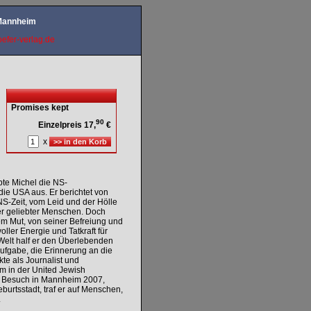
 Mannheim
efer-verlag.de
Promises kept
90
Einzelpreis 17,
€
x
te Michel die NS-
ie USA aus. Er berichtet von
NS-Zeit, vom Leid und der Hölle
er geliebter Menschen. Doch
em Mut, von seiner Befreiung und
oller Energie und Tatkraft für
Welt half er den Überlebenden
ufgabe, die Erinnerung an die
te als Journalist und
em in der United Jewish
m Besuch in Mannheim 2007,
burtsstadt, traf er auf Menschen,
.