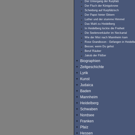
Der Untergang der Kurpfalz
Der Fluch der Königskrone
Scheidung auf Kurpfälzisch
Der Papst hinter Gittern
Luther und der stumme Himmel
Das Mahl zu Heidelberg
In Heidelberg lockte die Freiheit
Die Seelenverkäufer im Neckartal
Wie der Mist nach Mannheim kam
Rose Grandisson - Gefangen in Heidelb
Besser, wenn Du gehst
Beruf Räuber
Jakob der Flößer
Biographien
Zeitgeschichte
Lyrik
Kunst
Judaica
Baden
Mannheim
Heidelberg
Schwaben
Nordsee
Franken
Pfalz
Hessen