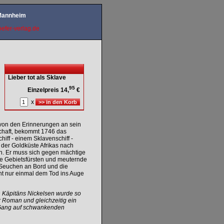
 Mannheim
efer-verlag.de
Lieber tot als Sklave
95
Einzelpreis 14,
€
x
 von den Erinnerungen an sein
chaft, bekommt 1746 das
ff - einem Sklavenschiff -
 der Goldküste Afrikas nach
n.
Er muss sich gegen mächtige
che Gebietsfürsten und meuternde
 Seuchen an Bord und die
ht nur einmal dem Tod ins Auge
 Käpitäns Nickelsen wurde so
 Roman und gleichzeitig ein
 Gang auf schwankenden