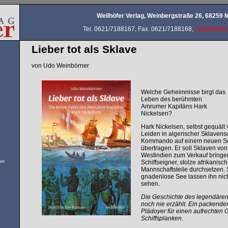
Wellhöfer Verlag, Weinbergstraße 26, 68259
Tel. 0621/7188167, Fax. 0621/7188168,
info@wellho
Lieber tot als Sklave
von Udo Weinbörner
Welche Geheimnisse birgt das
Leben des berühmten
Amrumer Kapitäns Hark
Nickelsen?
Hark Nickelsen, selbst gequält
Leiden in
algerischer Sklavens
Kommando auf einem neuen Schi
übertragen. Er soll Sklaven von
Westindien zum Verkauf bringe
en
Schiffseigner, stolze afrikanis
Mannschaftsteile durchsetzen.
gnadenlose See lassen ihn nic
sehen.
Die Geschichte des legendären
noch nie erzählt.
Ein packender
Plädoyer für einen aufrechten
Schiffsplanken.