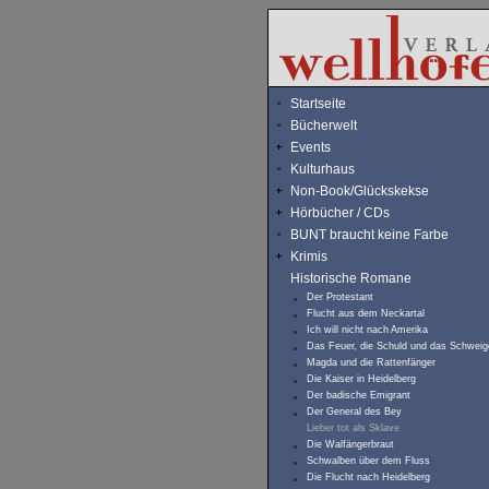
Startseite
Bücherwelt
Events
Kulturhaus
Non-Book/Glückskekse
Hörbücher / CDs
BUNT braucht keine Farbe
Krimis
Historische Romane
Der Protestant
Flucht aus dem Neckartal
Ich will nicht nach Amerika
Das Feuer, die Schuld und das Schweig
Magda und die Rattenfänger
Die Kaiser in Heidelberg
Der badische Emigrant
Der General des Bey
Lieber tot als Sklave
Die Walfängerbraut
Schwalben über dem Fluss
Die Flucht nach Heidelberg