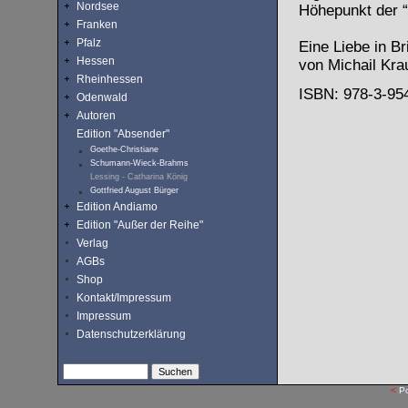
Nordsee
Höhepunkt der “
Franken
Pfalz
Eine Liebe in Br
Hessen
von Michail Kra
Rheinhessen
ISBN: 978-3-954
Odenwald
Autoren
Edition "Absender"
Goethe-Christiane
Schumann-Wieck-Brahms
Lessing - Catharina König
Gottfried August Bürger
Edition Andiamo
Edition "Außer der Reihe"
Verlag
AGBs
Shop
Kontakt/Impressum
Impressum
Datenschutzerklärung
<
P