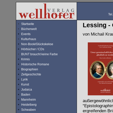
Tel
Lessing -
Startseite
Bücherwelt
von Michail Kra
Events
Kulturhaus
Non-Book/Glückskekse
Hörbücher / CDs
BUNT braucht keine Farbe
Krimis
Historische Romane
Biographien
Zeitgeschichte
Lyrik
Kunst
Judaica
Baden
Mannheim
außergewöhnlich
Heidelberg
“Epistolographi
Schwaben
ergreifenden Bri