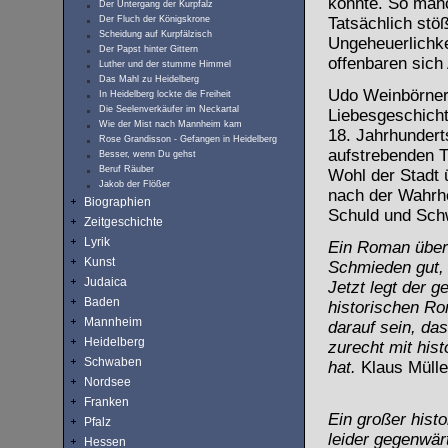
konnte. So manc
Der Untergang der Kurpfalz
Der Fluch der Königskrone
Tatsächlich stö
Scheidung auf Kurpfälzisch
Ungeheuerlichke
Der Papst hinter Gittern
offenbaren sich
Luther und der stumme Himmel
Das Mahl zu Heidelberg
Udo Weinbörner 
In Heidelberg lockte die Freiheit
Die Seelenverkäufer im Neckartal
Liebesgeschichte
Wie der Mist nach Mannheim kam
18. Jahrhundert
Rose Grandisson - Gefangen in Heidelberg
aufstrebenden T
Besser, wenn Du gehst
Beruf Räuber
Wohl der Stadt ü
Jakob der Flößer
nach der Wahrhe
Biographien
Schuld und Schw
Zeitgeschichte
Lyrik
Ein Roman über 
Kunst
Schmieden gut, m
Judaica
Jetzt legt der 
Baden
historischen Ro
Mannheim
darauf sein, das
Heidelberg
zurecht mit hi
Schwaben
hat.
Klaus Mülle
Nordsee
Franken
Ein großer hist
Pfalz
leider gegenwärt
Hessen