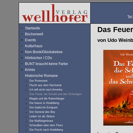
Tel
Das Feuer
Startseite
Bücherwelt
von Udo Weinb
Events
Kulturhaus
Non-Book/Glückskekse
Hörbücher / CDs
BUNT braucht keine Farbe
Krimis
Historische Romane
Der Protestant
Flucht aus dem Neckartal
Ich will nicht nach Amerika
Das Feuer, die Schuld und das Schweigen
Magda und die Rattenfänger
Die Kaiser in Heidelberg
Der badische Emigrant
Der General des Bey
Lieber tot als Sklave
Die Walfängerbraut
Schwalben über dem Fluss
Die Flucht nach Heidelberg