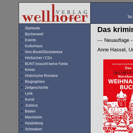
Tel
Das krimi
Startseite
Bücherwelt
--- Neuauflage -
Events
Kulturhaus
Anne Hassel, Ur
Non-Book/Glückskekse
Hörbücher / CDs
BUNT braucht keine Farbe
Krimis
Historische Romane
Biographien
Zeitgeschichte
Lyrik
Kunst
Judaica
Baden
Mannheim
Heidelberg
Schwaben