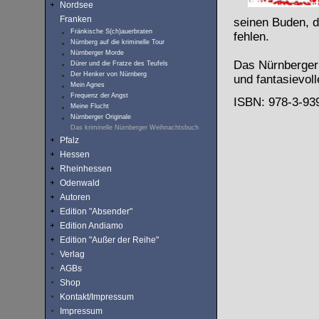
Nordsee
Franken
seinen Buden, d
Fränkische S(ch)auerbraten
fehlen.
Nürnberg auf die kriminelle Tour
Nürnberger Morde
Das Nürnberger 
Dürer und die Fratze des Teufels
Der Henker von Nürnberg
und fantasievol
Mein Agnes
Frequenz der Angst
ISBN: 978-3-939
Meine Flucht
Nürnberger Originale
Das kriminelle Nürnberger Weihnachtsbuch
Pfalz
Hessen
Rheinhessen
Odenwald
Autoren
Edition "Absender"
Edition Andiamo
Edition "Außer der Reihe"
Verlag
AGBs
Shop
Kontakt/Impressum
Impressum